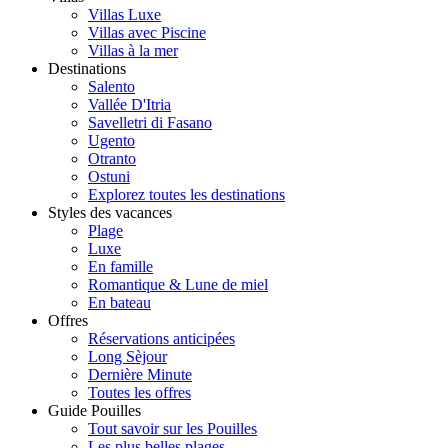
Villas Luxe
Villas avec Piscine
Villas à la mer
Destinations
Salento
Vallée D'Itria
Savelletri di Fasano
Ugento
Otranto
Ostuni
Explorez toutes les destinations
Styles des vacances
Plage
Luxe
En famille
Romantique & Lune de miel
En bateau
Offres
Réservations anticipées
Long Sèjour
Dernière Minute
Toutes les offres
Guide Pouilles
Tout savoir sur les Pouilles
Les plus belles plages