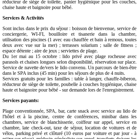
réducteur de siège de toilette, panier hygiénique pour les couches,
chaise haute et baignoire pour bébé.
Services & Activités
Sont inclus dans le prix du séjour : boisson de bienvenue, service de
conciergerie, WI-FI, bouilloire et tisanerie dans la chambre,
utilisation des piscines (1 avec eau chauffée et bain à remous, toutes
deux avec vue sur la mer) ; terrasses solarium ; salle de fitness ;
espace détente ; aire de jeux ; serviettes de plage.
Du 1er mai au 15 octobre : lido privé avec plage rocheuse avec
parasols et chaises longues selon disponibilité, réservation sur place.
Service de navette de/vers le lido convenu. Un parcours de bien-être
dans le SPA inclus (45 min) pour les séjours de plus de 4 nuits.
Services gratuits pour les familles : table à langer, chauffe-biberon,
réducteur de siège de toilette, poubelle à couches hygiénique, chaise
haute et baignoire pour bébé - sur demande lors de l'enregistrement.
Services payants:
Plage conventionnée, SPA, bar, carte snack avec service au lido de
l'hôtel et à la piscine, centre de conférences, minibar dans les
chambres, service de blanchisserie, coiffeur sur appel, service en
chambre, late check-out, taxe de séjour, location de voitures et de
vélos, parking privé et clôturé (10 euros par voiture et par jour - à
payer sur place), médecin généraliste sur appel, transferts de/vers les