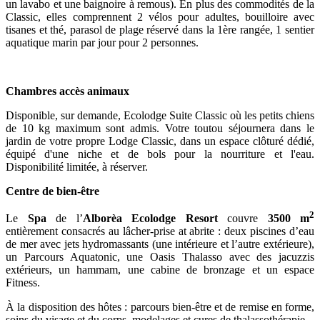
un lavabo et une baignoire à remous). En plus des commodités de la
Classic, elles comprennent 2 vélos pour adultes, bouilloire avec
tisanes et thé, parasol de plage réservé dans la 1ère rangée, 1 sentier
aquatique marin par jour pour 2 personnes.
Chambres accès animaux
Disponible, sur demande, Ecolodge Suite Classic où les petits chiens
de 10 kg maximum sont admis. Votre toutou séjournera dans le
jardin de votre propre Lodge Classic, dans un espace clôturé dédié,
équipé d'une niche et de bols pour la nourriture et l'eau.
Disponibilité limitée, à réserver.
Centre de bien-être
2
Le
Spa
de l’
Alborèa Ecolodge Resort
couvre
3500 m
entièrement consacrés au lâcher-prise at abrite : deux piscines d’eau
de mer avec jets hydromassants (une intérieure et l’autre extérieure),
un Parcours Aquatonic, une Oasis Thalasso avec des jacuzzis
extérieurs, un hammam, une cabine de bronzage et un espace
Fitness.
À la disposition des hôtes : parcours bien-être et de remise en forme,
soins du visage et du corps, modelages et cures de thalassothérapie.