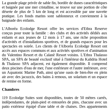
La grande plage privée de sable fin, bordée de dunes caractéristiques
et baignée par une mer cristalline, se trouve sur une portion de côte
déserte de plus de 5 km de long et est accessible par une navette
pratique. Les fonds marins sont sablonneux et conviennent à la
baignade des enfants.
L'Alborèa Ecolodge Resort offre les services d'Ethra Reserve
conçus pour toute la famille : des clubs et des activités dédiés aux
enfants et aux jeunes de 12 mois à 17 ans, une riche proposition
d'activités et d'installations sportives, et de grands espaces pour les
spectacles en soirée. Les clients de l'Alborèa Ecolodge Resort ont
accès aux espaces communs et aux activités sportives et d'animation
du Valentino Resort et du Calanè Resort voisins. L'Ethra Thalasso
SPA, un SPA de beauté exclusif situé à l'intérieur du Kalidria Hotel
& Thalasso SPA adjacent, est également disponible. Il comprend
deux piscines d'eau de mer, l'une extérieure et l'autre intérieure, avec
un Aquatonic Marine Path, ainsi qu'une oasis de bien-être en plein
air avec des jacuzzis, des bains à remous, un solarium et un espace
de remise en forme.
Chambres
119 Ecolodge Suites sont disponibles, toutes de 50 mètres carrés,
indépendantes, de plain-pied et entourées de pins, chacune avec un
patio extérieur équipé d'une table et de chaises. Des appartements