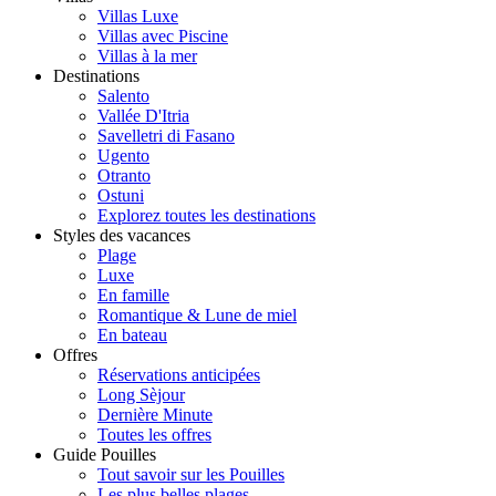
Villas Luxe
Villas avec Piscine
Villas à la mer
Destinations
Salento
Vallée D'Itria
Savelletri di Fasano
Ugento
Otranto
Ostuni
Explorez toutes les destinations
Styles des vacances
Plage
Luxe
En famille
Romantique & Lune de miel
En bateau
Offres
Réservations anticipées
Long Sèjour
Dernière Minute
Toutes les offres
Guide Pouilles
Tout savoir sur les Pouilles
Les plus belles plages