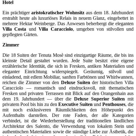
Hotel
Ein prächtiger
aristokratischer Wohnsitz
aus dem 18. Jahrhundert
erstrahlt heute als luxuriöses Relais in neuem Glanz, eingebettet in
mehrere Hektar Weinberge. Das Anwesen beherbergt die eleganten
Villa Costa
und
Villa Caracciolo
, umgeben von stilvollen und
gepflegten Gärten.
Zimmer
Die 18 Suiten der Tenuta Mosè sind einzigartige Räume, die bis ins
kleinste Detail gestaltet wurden. Jede Suite besitzt eine eigene
erzählerische Identität, die sich in Fresken, antiken Materialien und
eleganter Einrichtung widerspiegelt. Geräumig, stilvoll und
einladend, mit edlem Mobiliar, sanften Farbtönen und Whirlwannen,
reichen die Zimmer von den
Deluxe Suiten
der historischen Villa
Caracciolo — romantisch und eindrucksvoll, mit thematischen
Fresken und privaten Terrassen mit Blick auf den Orangenhain aus
dem 19. Jahrhundert — über die
Deluxe Superior Suiten
mit
privatem Pool bis hin zu den
Executive Suiten
und
Penthouses
, die
mit noch exklusiveren Räumlichkeiten den Höhepunkt des
Aufenthalts darstellen. Der rote Faden, der alle Kategorien
verbindet, ist die Wiederherstellung der traditionellen ländlichen
Architektur des Salento, die Verwendung von lokalem Stein und
authentischen Materialien sowie die ständige Liebe zur Ästhetik, die