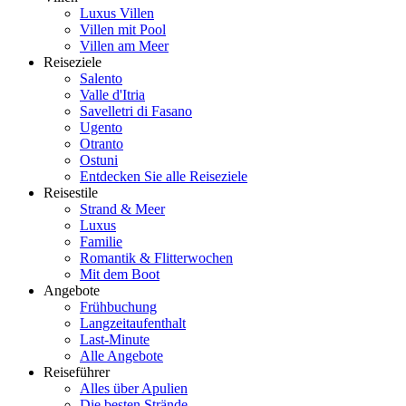
Luxus Villen
Villen mit Pool
Villen am Meer
Reiseziele
Salento
Valle d'Itria
Savelletri di Fasano
Ugento
Otranto
Ostuni
Entdecken Sie alle Reiseziele
Reisestile
Strand & Meer
Luxus
Familie
Romantik & Flitterwochen
Mit dem Boot
Angebote
Frühbuchung
Langzeitaufenthalt
Last-Minute
Alle Angebote
Reiseführer
Alles über Apulien
Die besten Strände