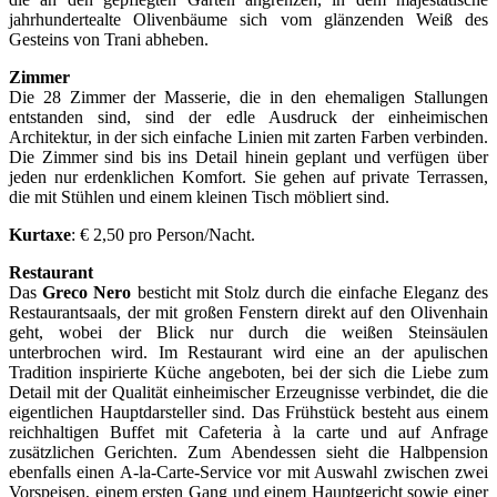
jahrhundertealte Olivenbäume sich vom glänzenden Weiß des
Gesteins von Trani abheben.
Zimmer
Die 28 Zimmer der Masserie, die in den ehemaligen Stallungen
entstanden sind, sind der edle Ausdruck der einheimischen
Architektur, in der sich einfache Linien mit zarten Farben verbinden.
Die Zimmer sind bis ins Detail hinein geplant und verfügen über
jeden nur erdenklichen Komfort. Sie gehen auf private Terrassen,
die mit Stühlen und einem kleinen Tisch möbliert sind.
Kurtaxe
: € 2,50 pro Person/Nacht.
Restaurant
Das
Greco Nero
besticht mit Stolz durch die einfache Eleganz des
Restaurantsaals, der mit großen Fenstern direkt auf den Olivenhain
geht, wobei der Blick nur durch die weißen Steinsäulen
unterbrochen wird. Im Restaurant wird eine an der apulischen
Tradition inspirierte Küche angeboten, bei der sich die Liebe zum
Detail mit der Qualität einheimischer Erzeugnisse verbindet, die die
eigentlichen Hauptdarsteller sind. Das Frühstück besteht aus einem
reichhaltigen Buffet mit Cafeteria à la carte und auf Anfrage
zusätzlichen Gerichten. Zum Abendessen sieht die Halbpension
ebenfalls einen A-la-Carte-Service vor mit Auswahl zwischen zwei
Vorspeisen, einem ersten Gang und einem Hauptgericht sowie einer