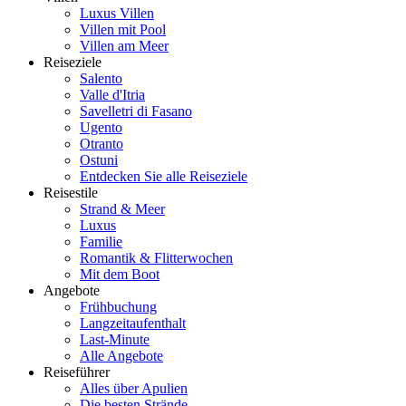
Luxus Villen
Villen mit Pool
Villen am Meer
Reiseziele
Salento
Valle d'Itria
Savelletri di Fasano
Ugento
Otranto
Ostuni
Entdecken Sie alle Reiseziele
Reisestile
Strand & Meer
Luxus
Familie
Romantik & Flitterwochen
Mit dem Boot
Angebote
Frühbuchung
Langzeitaufenthalt
Last-Minute
Alle Angebote
Reiseführer
Alles über Apulien
Die besten Strände