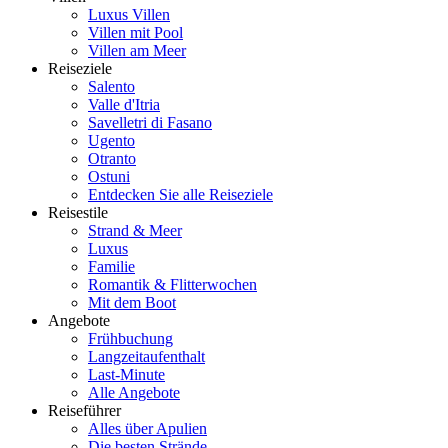
Luxus Villen
Villen mit Pool
Villen am Meer
Reiseziele
Salento
Valle d'Itria
Savelletri di Fasano
Ugento
Otranto
Ostuni
Entdecken Sie alle Reiseziele
Reisestile
Strand & Meer
Luxus
Familie
Romantik & Flitterwochen
Mit dem Boot
Angebote
Frühbuchung
Langzeitaufenthalt
Last-Minute
Alle Angebote
Reiseführer
Alles über Apulien
Die besten Strände