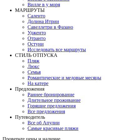
Вилле в у моря
MАРШРУТЫ
Саленто
Долина Итрии
Савеллетри в Фазано
Удженто
Отранто
Остуни
Исследовать все маршруты
СТИЛЬ OТПУСКА
Пляж
Люкс
Семья
Романтические и медовые месяцы
На катере
Предложения
Раннее бронирование
Длительное проживание
Горящие предложения
Все предложения
Путеводитель
Все об Апулии
Самые красивые пляжи
Проверьте цены и наличие