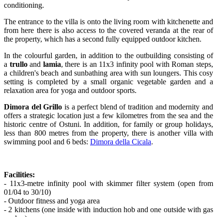
conditioning.
The entrance to the villa is onto the living room with kitchenette and
from here there is also access to the covered veranda at the rear of
the property, which has a second fully equipped outdoor kitchen.
In the colourful garden, in addition to the outbuilding consisting of
a
trullo
and
lamia
, there is an 11x3 infinity pool with Roman steps,
a children's beach and sunbathing area with sun loungers. This cosy
setting is completed by a small organic vegetable garden and a
relaxation area for yoga and outdoor sports.
Dimora del Grillo
is a perfect blend of tradition and modernity and
offers a strategic location just a few kilometres from the sea and the
historic centre of Ostuni. In addition, for family or group holidays,
less than 800 metres from the property, there is another villa with
swimming pool and 6 beds:
Dimora della Cicala
.
Facilities:
- 11x3-metre infinity pool with skimmer filter system (open from
01/04 to 30/10)
- Outdoor fitness and yoga area
- 2 kitchens (one inside with induction hob and one outside with gas