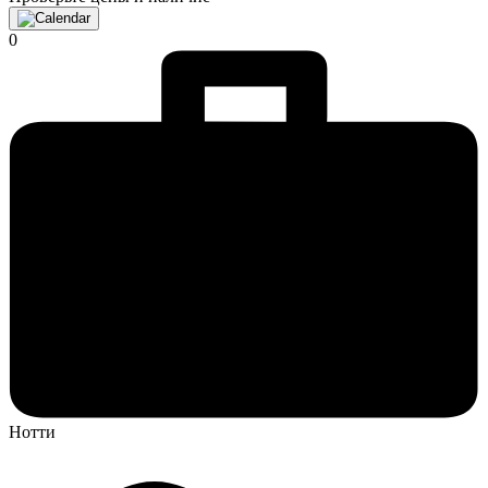
0
Нотти