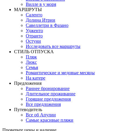
Вилле в у моря
MАРШРУТЫ
Саленто
Долина Итрии
Савеллетри в Фазано
Удженто
Отранто
Остуни
Исследовать все маршруты
СТИЛЬ OТПУСКА
Пляж
Люкс
Семья
Романтические и медовые месяцы
На катере
Предложения
Раннее бронирование
Длительное проживание
Горящие предложения
Все предложения
Путеводитель
Все об Апулии
Самые красивые пляжи
Проверьте цены и наличие