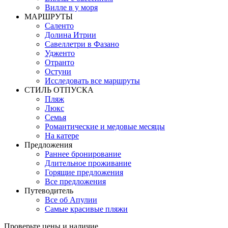
Вилле в у моря
MАРШРУТЫ
Саленто
Долина Итрии
Савеллетри в Фазано
Удженто
Отранто
Остуни
Исследовать все маршруты
СТИЛЬ OТПУСКА
Пляж
Люкс
Семья
Романтические и медовые месяцы
На катере
Предложения
Раннее бронирование
Длительное проживание
Горящие предложения
Все предложения
Путеводитель
Все об Апулии
Самые красивые пляжи
Проверьте цены и наличие