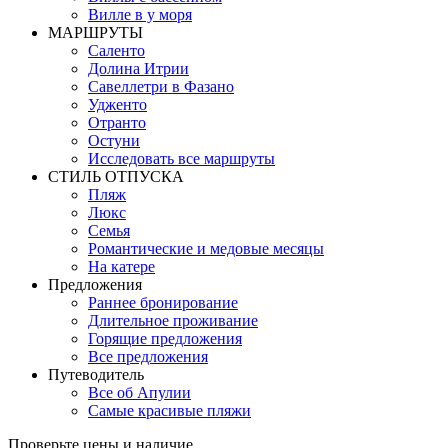
Вилле в у моря
MАРШРУТЫ
Саленто
Долина Итрии
Савеллетри в Фазано
Удженто
Отранто
Остуни
Исследовать все маршруты
СТИЛЬ OТПУСКА
Пляж
Люкс
Семья
Романтические и медовые месяцы
На катере
Предложения
Раннее бронирование
Длительное проживание
Горящие предложения
Все предложения
Путеводитель
Все об Апулии
Самые красивые пляжи
Проверьте цены и наличие