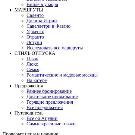
Вилле в у моря
MАРШРУТЫ
Саленто
Долина Итрии
Савеллетри в Фазано
Удженто
Отранто
Остуни
Исследовать все маршруты
СТИЛЬ OТПУСКА
Пляж
Люкс
Семья
Романтические и медовые месяцы
На катере
Предложения
Раннее бронирование
Длительное проживание
Горящие предложения
Все предложения
Путеводитель
Все об Апулии
Самые красивые пляжи
Проверьте цены и наличие