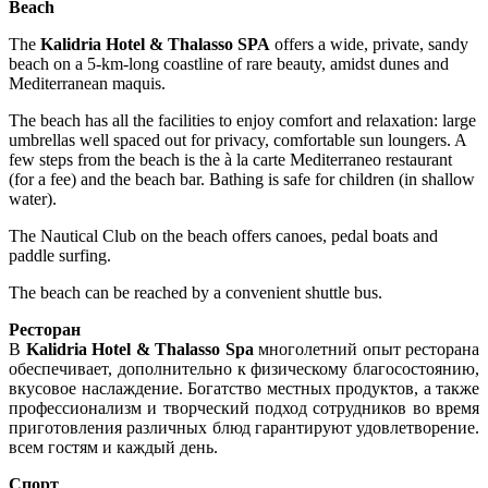
Beach
The
Kalidria Hotel & Thalasso SPA
offers a wide, private, sandy
beach on a 5-km-long coastline of rare beauty, amidst dunes and
Mediterranean maquis.
The beach has all the facilities to enjoy comfort and relaxation: large
umbrellas well spaced out for privacy, comfortable sun loungers. A
few steps from the beach is the à la carte Mediterraneo restaurant
(for a fee) and the beach bar. Bathing is safe for children (in shallow
water).
The Nautical Club on the beach offers canoes, pedal boats and
paddle surfing.
The beach can be reached by a convenient shuttle bus.
Ресторан
В
Kalidria Hotel & Thalasso Spa
многолетний опыт ресторана
обеспечивает, дополнительно к физическому благосостоянию,
вкусовое наслаждение. Богатство местных продуктов, а также
профессионализм и творческий подход сотрудников во время
приготовления различных блюд гарантируют удовлетворение.
всем гостям и каждый день.
Спорт