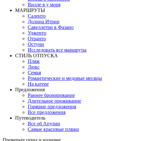
Вилле в у моря
MАРШРУТЫ
Саленто
Долина Итрии
Савеллетри в Фазано
Удженто
Отранто
Остуни
Исследовать все маршруты
СТИЛЬ OТПУСКА
Пляж
Люкс
Семья
Романтические и медовые месяцы
На катере
Предложения
Раннее бронирование
Длительное проживание
Горящие предложения
Все предложения
Путеводитель
Все об Апулии
Самые красивые пляжи
Проверьте цены и наличие