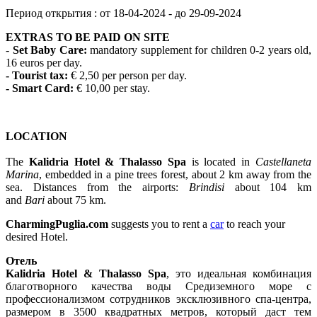
Период открытия : от 18-04-2024 - до 29-09-2024
EXTRAS TO BE PAID ON SITE
-
Set Baby Care:
mandatory supplement for children 0-2 years old,
16 euros per day.
- Tourist tax:
€ 2,50 per person per day.
- Smart Card:
€ 10,00 per stay.
LOCATION
The
Kalidria Hotel & Thalasso Spa
is located in
Castellaneta
Marina
, embedded in a pine trees forest, about 2 km away from the
sea. Distances from the airports:
Brindisi
about 104 km
and
Bari
about 75 km.
CharmingPuglia.com
suggests you to rent a
car
to reach your
desired Hotel.
Отель
Kalidria Hotel & Thalasso Spa
, это идеальная комбинация
благотворного качества воды Средиземного море с
профессионализмом сотрудников эксклюзивного спа-центра,
размером в 3500 квадратных метров, который даст тем