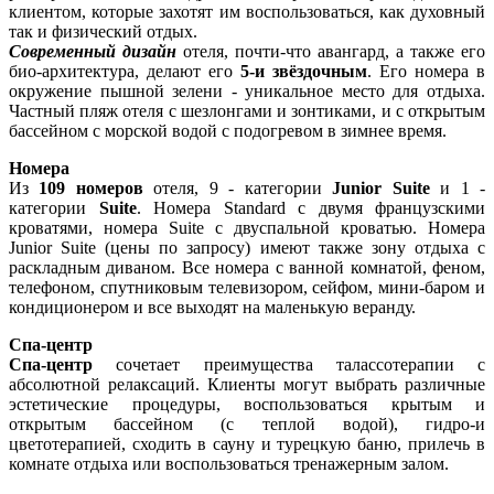
клиентом, которые захотят им воспользоваться, как духовный
так и физический отдых.
Современный дизайн
отеля, почти-что авангард, а также его
био-архитектура, делают его
5-и звёздочным
. Его номера в
окружение пышной зелени - уникальное место для отдыха.
Частный пляж отеля с шезлонгами и зонтиками, и с открытым
бассейном с морской водой с подогревом в зимнее время.
Номера
Из
109 номеров
отеля, 9 - категории
Junior Suite
и 1 -
категории
Suite
. Номера Standard с двумя французскими
кроватями, номера Suite с двуспальной кроватью. Номера
Junior Suite (цены по запросу) имеют также зону отдыха с
раскладным диваном. Все номера с ванной комнатой, феном,
телефоном, спутниковым телевизором, сейфом, мини-баром и
кондиционером и все выходят на маленькую веранду.
Спа-центр
Спа-центр
сочетает преимущества талассотерапии с
абсолютной релаксаций. Клиенты могут выбрать различные
эстетические процедуры, воспользоваться крытым и
открытым бассейном (с теплой вoдой), гидро-и
цветотерапией, сходить в сауну и турецкую баню, прилечь в
комнате отдыха или воспользоваться тренажерным залом.