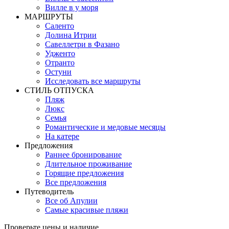
Вилле в у моря
MАРШРУТЫ
Саленто
Долина Итрии
Савеллетри в Фазано
Удженто
Отранто
Остуни
Исследовать все маршруты
СТИЛЬ OТПУСКА
Пляж
Люкс
Семья
Романтические и медовые месяцы
На катере
Предложения
Раннее бронирование
Длительное проживание
Горящие предложения
Все предложения
Путеводитель
Все об Апулии
Самые красивые пляжи
Проверьте цены и наличие